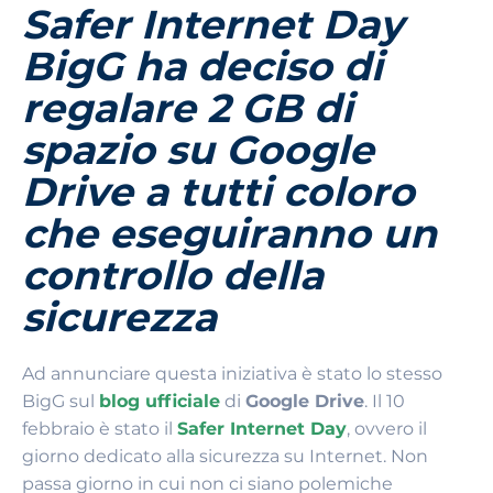
Safer Internet Day
BigG ha deciso di
regalare 2 GB di
spazio su Google
Drive a tutti coloro
che eseguiranno un
controllo della
sicurezza
Ad annunciare questa iniziativa è stato lo stesso
BigG sul
blog ufficiale
di
Google Drive
. Il 10
febbraio è stato il
Safer Internet Day
, ovvero il
giorno dedicato alla sicurezza su Internet. Non
passa giorno in cui non ci siano polemiche