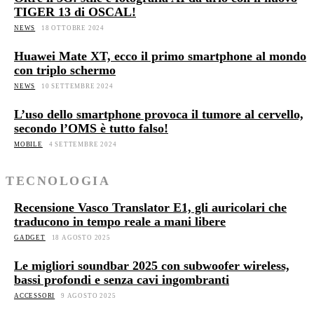
TIGER 13 di OSCAL!
NEWS
18 OTTOBRE 2024
Huawei Mate XT, ecco il primo smartphone al mondo
con triplo schermo
NEWS
10 SETTEMBRE 2024
L’uso dello smartphone provoca il tumore al cervello,
secondo l’OMS è tutto falso!
MOBILE
4 SETTEMBRE 2024
TECNOLOGIA
Recensione Vasco Translator E1, gli auricolari che
traducono in tempo reale a mani libere
GADGET
18 AGOSTO 2025
Le migliori soundbar 2025 con subwoofer wireless,
bassi profondi e senza cavi ingombranti
ACCESSORI
9 AGOSTO 2025