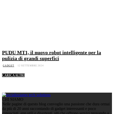
PUDU MT1, il nuovo robot intelligente per la
pulizia di grandi superfici
GADGET
12 SETTEMBRE 2024
CARICA ALTRI
CHI SIAMO
Nelle pagine di questo blog convoglio una passione che dura ormai
da più di 20 anni raccontando di gadget interessanti e poco
conosciuti, app utili e divertenti, siti che offrono servizi provando a