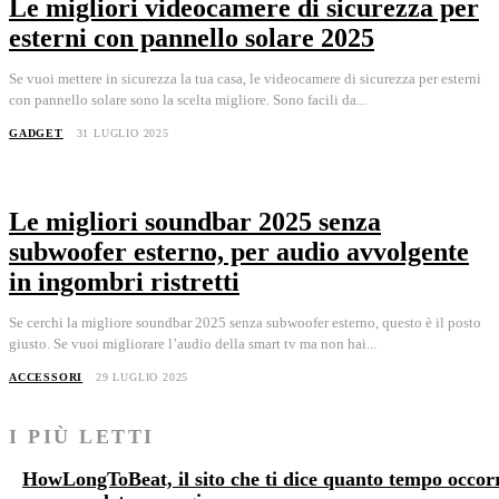
Le migliori videocamere di sicurezza per
esterni con pannello solare 2025
Se vuoi mettere in sicurezza la tua casa, le videocamere di sicurezza per esterni
con pannello solare sono la scelta migliore. Sono facili da...
GADGET
31 LUGLIO 2025
Le migliori soundbar 2025 senza
subwoofer esterno, per audio avvolgente
in ingombri ristretti
Se cerchi la migliore soundbar 2025 senza subwoofer esterno, questo è il posto
giusto. Se vuoi migliorare l’audio della smart tv ma non hai...
ACCESSORI
29 LUGLIO 2025
I PIÙ LETTI
HowLongToBeat, il sito che ti dice quanto tempo occor