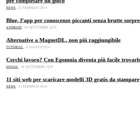
per completare un gioco
NEWS
22 FEBBRAIO 2024
Blue, l’app per conoscenze piccanti senza brutte sorpre
ANDROID
30 SETTEMBRE 2019
Alternative a MagnetDL, non più raggiungibile
TUTORIAL
9 AGOSTO 2024
Cerchi lavoro? Con Egomnia diventa più facile trovarl
SOCIAL
20 SETTEMBRE 2019
11 siti web per scaricare modelli 3D gratis da stampare
NEWS
22 FEBBRAIO 2024
ULTIME RECENSIONI
Le migliori videocamere di sicurezza per esterni