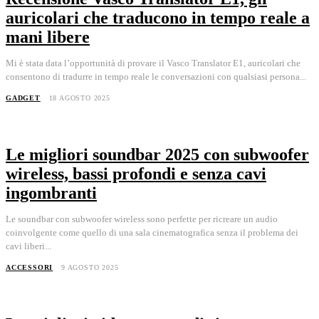
auricolari che traducono in tempo reale a
mani libere
Mi è stata data l’opportunità di provare il Vasco Translator E1, auricolari che
consentono di tradurre in tempo reale le conversazioni con qualsiasi persona...
GADGET
18 AGOSTO 2025
Le migliori soundbar 2025 con subwoofer
wireless, bassi profondi e senza cavi
ingombranti
Le soundbar con subwoofer wireless sono perfette per ricreare un audio
coinvolgente come quello di una sala cinematografica senza il problema dei
cavi liberi...
ACCESSORI
9 AGOSTO 2025