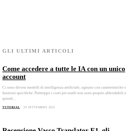
GADGET
26 SETTEMBRE 2024
Panasonic EH-SR86, un nuovo dispositivo contro l’invecchiamen
della pelle
GADGET
18 SETTEMBRE 2024
Leica M11-D, la fotocamera digitale per un’esperienza di scatto
pura e senza distrazioni
NEWS
12 SETTEMBRE 2024
GLI ULTIMI ARTICOLI
Come accedere a tutte le IA con un unico
account
Ci sono diversi modelli di intelligenza artificiale, ognuno con caratteristiche e
funzioni specifiche. Purtroppo i costi per usarli non sono proprio abbordabili e
quindi...
TUTORIAL
29 SETTEMBRE 2025
Recensione Vasco Translator E1, gli