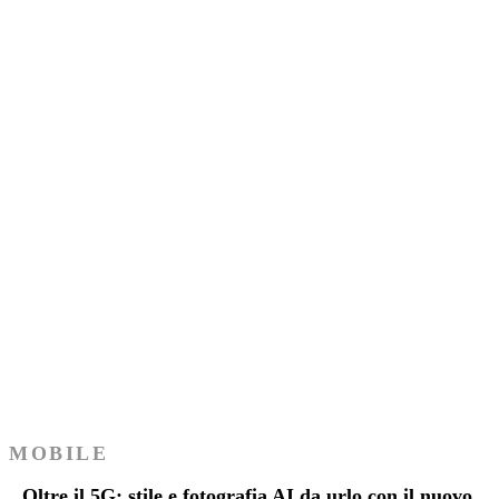
con pannello solare 2025
GADGET
9 AGOSTO 2025
Le migliori soundbar 2025 senza subwoofer
esterno, per audio avvolgente in ingombri ristret
ACCESSORI
29 LUGLIO 2025
Le migliori soundbar 2025 con subwoofer
wireless, bassi profondi e senza cavi
ingombranti
ACCESSORI
9 AGOSTO 2025
MOBILE
Oltre il 5G: stile e fotografia AI da urlo con il nuovo