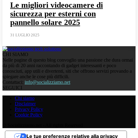
Le migliori videocamere di
sicurezza per esterni con
pannello solare 2025
31 LUGLIO 2025
CHI SIAMO
Nelle pagine di questo blog convoglio una passione che dura ormai
da più di 20 anni raccontando di gadget interessanti e poco
conosciuti, app utili e divertenti, siti che offrono servizi provando a
spiegare anche le cose più difficili.
Contattaci:
info@socializziamo.net
SEGUICI
Chi siamo
Disclaimer
Privacy Policy
Cookie Policy
© Socializziamo.net - All rights Reserved
Le tue preferenze relative alla privacy