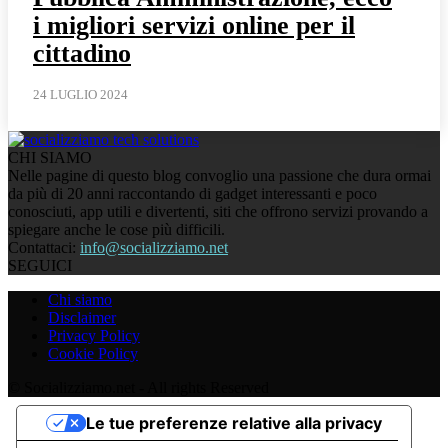
i migliori servizi online per il
cittadino
24 LUGLIO 2024
CHI SIAMO
Nelle pagine di questo blog convoglio una passione che dura ormai
da più di 20 anni raccontando di gadget interessanti e poco
conosciuti, app utili e divertenti, siti che offrono servizi provando a
spiegare anche le cose più difficili.
Contattaci:
info@socializziamo.net
SEGUICI
Chi siamo
Disclaimer
Privacy Policy
Cookie Policy
© Socializziamo.net - All rights Reserved
Le tue preferenze relative alla privacy