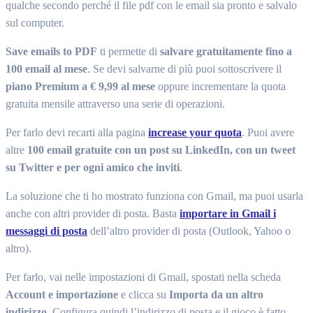
qualche secondo perché il file pdf con le email sia pronto e salvalo
sul computer.
Save emails to PDF
ti permette di
salvare gratuitamente fino a
100 email al mese
. Se devi salvarne di più puoi sottoscrivere il
piano Premium a € 9,99 al mese
oppure incrementare la quota
gratuita mensile attraverso una serie di operazioni.
Per farlo devi recarti alla pagina
increase your quota
. Puoi avere
altre
100 email gratuite con un post su LinkedIn, con un tweet
su Twitter e per ogni amico che inviti
.
La soluzione che ti ho mostrato funziona con Gmail, ma puoi usarla
anche con altri provider di posta. Basta
importare in Gmail i
messaggi di posta
dell’altro provider di posta (Outlook, Yahoo o
altro).
Per farlo, vai nelle impostazioni di Gmail, spostati nella scheda
Account e importazione
e clicca su
Importa da un altro
indirizzo
. Configura quindi l’indirizzo di posta e il gioco è fatto.