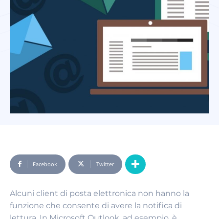
Facebook
Twitter
Alcuni client di posta elettronica non hanno la
funzione che consente di avere la notifica di
lettura. In Microsoft Outlook, ad esempio, è