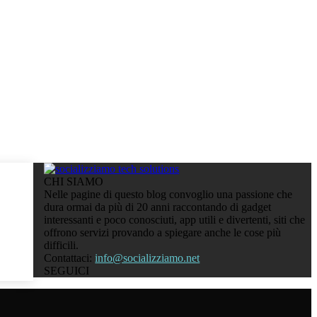
CHI SIAMO
Nelle pagine di questo blog convoglio una passione che
dura ormai da più di 20 anni raccontando di gadget
interessanti e poco conosciuti, app utili e divertenti, siti che
offrono servizi provando a spiegare anche le cose più
difficili.
Contattaci:
info@socializziamo.net
SEGUICI