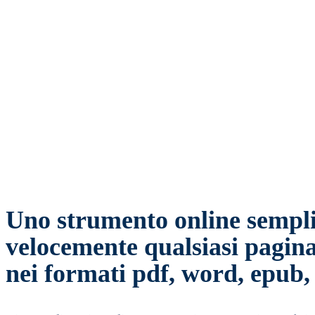
SHARE
Facebook
Twitter
Wha
Uno strumento online semplic
velocemente qualsiasi pagin
nei formati pdf, word, epub, o