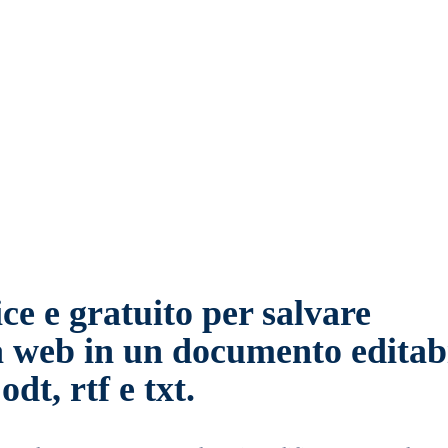
tsApp
Email
Telegram
e e gratuito per salvare
a web in un documento editab
dt, rtf e txt.