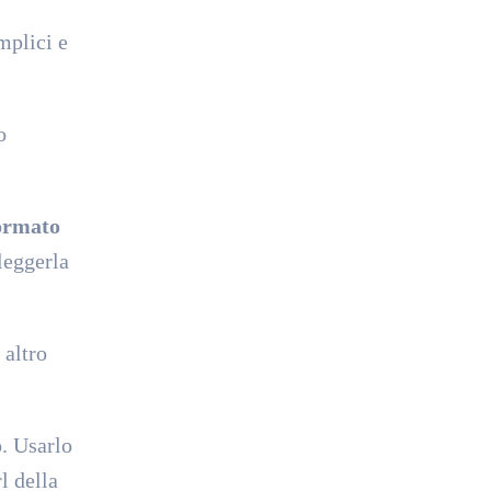
mplici e
o
ormato
leggerla
 altro
. Usarlo
l della