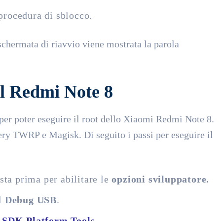
procedura di sblocco.
 schermata di riavvio viene mostrata la parola
el Redmi Note 8
 per poter eseguire il root dello Xiaomi Redmi Note 8.
very TWRP e Magisk. Di seguito i passi per eseguire il
ista prima per abilitare le
opzioni sviluppatore.
il
Debug USB
.
o
SDK Platform Tools
.