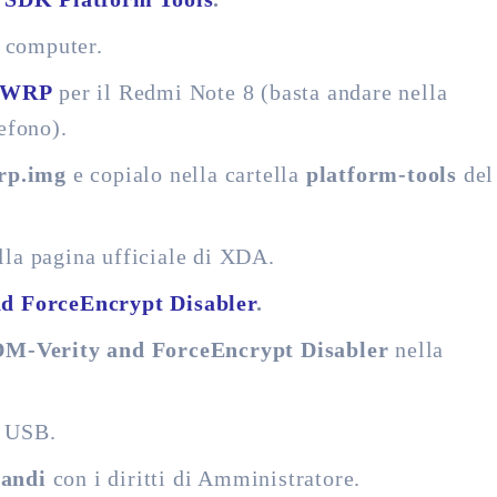
l computer.
TWRP
per il Redmi Note 8 (basta andare nella
efono).
rp.img
e copialo nella cartella
platform-tools
del
lla pagina ufficiale di XDA.
d ForceEncrypt Disabler
.
 DM-Verity and ForceEncrypt Disabler
nella
o USB.
andi
con i diritti di Amministratore.