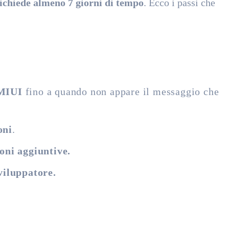
ichiede almeno 7 giorni di tempo
. Ecco i passi che
 MIUI
fino a quando non appare il messaggio che
oni
.
oni aggiuntive.
viluppatore.