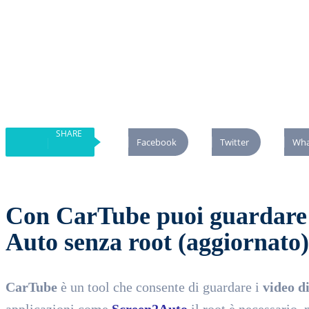
SHARE
Facebook
Twitter
Wha
Con CarTube puoi guardare 
Auto senza root (aggiornato)
CarTube
è un tool che consente di guardare i
video d
applicazioni come
Screen2Auto
il root è necessario,