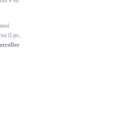
puoi
so il pc,
troller