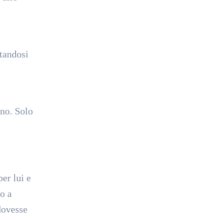
ttandosi
ono. Solo
er lui e
o a
dovesse