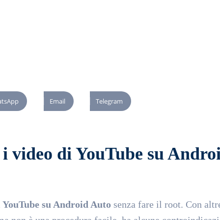
tsApp
Email
Telegram
i video di YouTube su Andro
i YouTube su Android Auto
senza fare il root. Con altr
 ma non è una procedura facile, ha alcune controindicazi