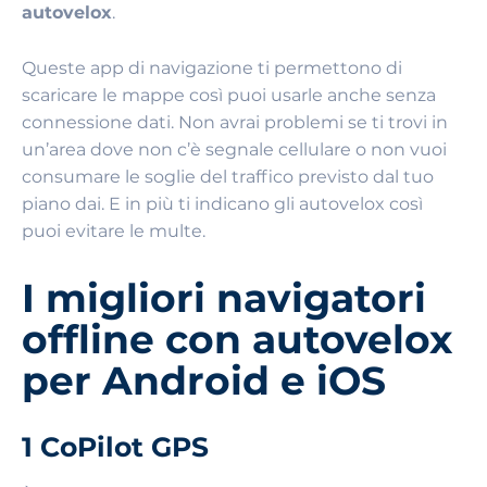
autovelox
.
Queste app di navigazione ti permettono di
scaricare le mappe così puoi usarle anche senza
connessione dati. Non avrai problemi se ti trovi in
un’area dove non c’è segnale cellulare o non vuoi
consumare le soglie del traffico previsto dal tuo
piano dai. E in più ti indicano gli autovelox così
puoi evitare le multe.
I migliori navigatori
offline con autovelox
per Android e iOS
1 CoPilot GPS