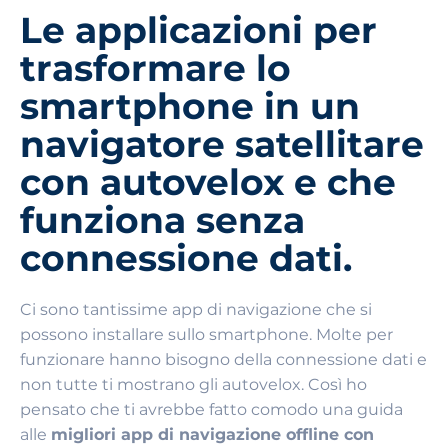
Le applicazioni per
trasformare lo
smartphone in un
navigatore satellitare
con autovelox e che
funziona senza
connessione dati.
Ci sono tantissime app di navigazione che si
possono installare sullo smartphone. Molte per
funzionare hanno bisogno della connessione dati e
non tutte ti mostrano gli autovelox. Così ho
pensato che ti avrebbe fatto comodo una guida
alle
migliori app di navigazione offline con