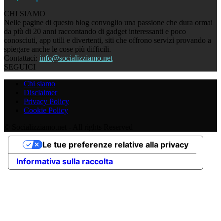
CHI SIAMO
Nelle pagine di questo blog convoglio una passione che dura ormai
da più di 20 anni raccontando di gadget interessanti e poco
conosciuti, app utili e divertenti, siti che offrono servizi provando a
spiegare anche le cose più difficili.
Contattaci:
info@socializziamo.net
SEGUICI
Chi siamo
Disclaimer
Privacy Policy
Cookie Policy
© Socializziamo.net - All rights Reserved
Le tue preferenze relative alla privacy
Informativa sulla raccolta