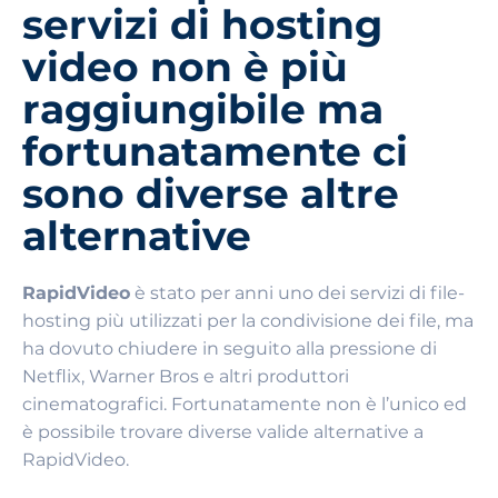
servizi di hosting
video non è più
raggiungibile ma
fortunatamente ci
sono diverse altre
alternative
RapidVideo
è stato per anni uno dei servizi di file-
hosting più utilizzati per la condivisione dei file, ma
ha dovuto chiudere in seguito alla pressione di
Netflix, Warner Bros e altri produttori
cinematografici. Fortunatamente non è l’unico ed
è possibile trovare diverse valide alternative a
RapidVideo.