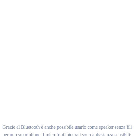
Grazie al Bluetooth è anche possibile usarlo come speaker senza fili
per uno smartphone. I microfoni integrati sono abbastanza sensibili: