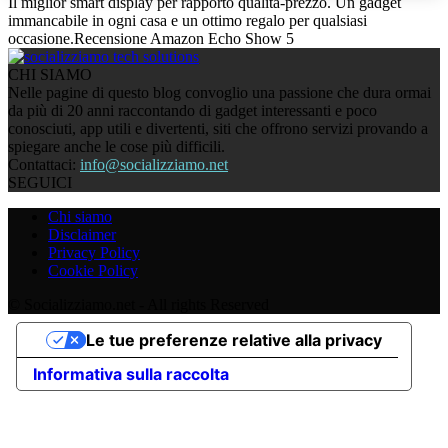
Il miglior smart display per rapporto qualità-prezzo. Un gadget
immancabile in ogni casa e un ottimo regalo per qualsiasi
occasione.
Recensione Amazon Echo Show 5
CHI SIAMO
Nelle pagine di questo blog convoglio una passione che dura ormai
da più di 20 anni raccontando di gadget interessanti e poco
conosciuti, app utili e divertenti, siti che offrono servizi provando a
spiegare anche le cose più difficili.
Contattaci:
info@socializziamo.net
SEGUICI
Chi siamo
Disclaimer
Privacy Policy
Cookie Policy
© Socializziamo.net - All rights Reserved
Le tue preferenze relative alla privacy
Informativa sulla raccolta