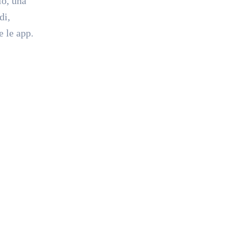
io, una
di,
e le app.