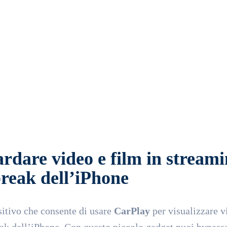
tsApp
Email
Telegram
ardare video e film in stream
break dell’iPhone
itivo che consente di usare
CarPlay
per visualizzare v
reak dell’iPhone. Con questo piccolo gadget puoi bypassa