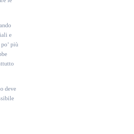
tando
ali e
 po’ più
bbe
ttutto
to deve
sibile