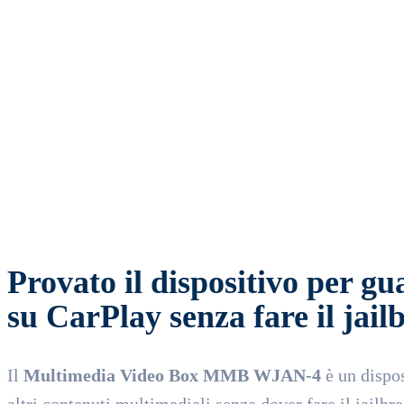
SHARE
Facebook
Twitter
Wha
Provato il dispositivo per gu
su CarPlay senza fare il jail
Il
Multimedia Video Box MMB WJAN-4
è un dispos
altri contenuti multimediali senza dover fare il jailb