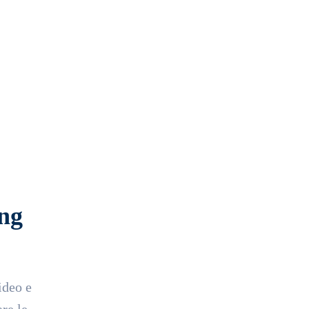
ing
ideo e
re le