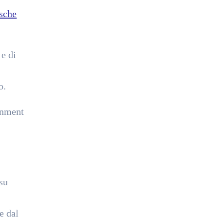
sche
 e di
o.
inment
su
e dal