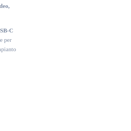
deo,
SB-C
ve per
mpianto