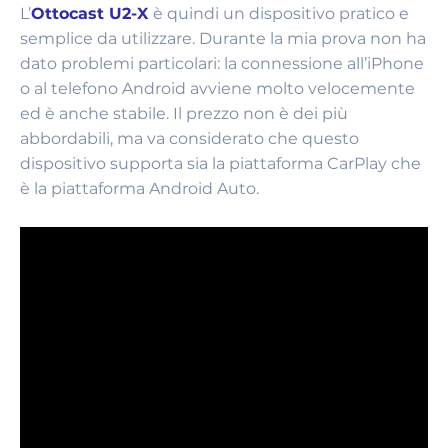
L’
Ottocast U2-X
è quindi un dispositivo pratico e
semplice da utilizzare. Durante la mia prova non ha
dato problemi particolari: la connessione all’iPhone
o al telefono Android avviene molto velocemente
ed è anche stabile. Il prezzo non è dei più
abbordabili, ma va considerato che questo
dispositivo supporta sia la piattaforma CarPlay che
è la piattaforma Android Auto.