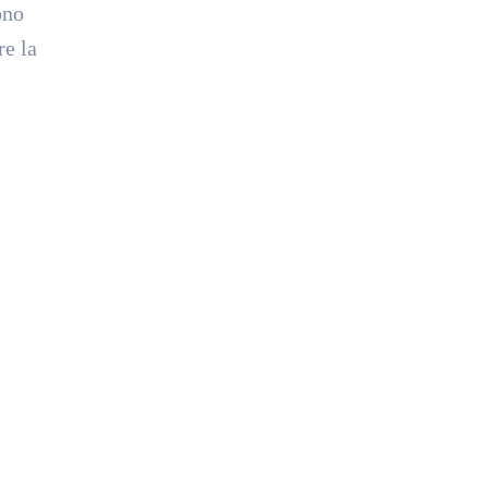
ono
re la