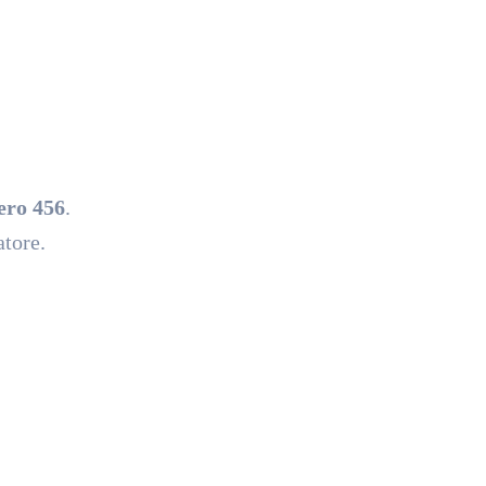
ero 456
.
atore.