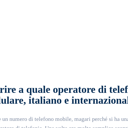
tsApp
Email
Telegram
ire a quale operatore di tele
lare, italiano e internaziona
ne un numero di telefono mobile, magari perché si ha un
atore di telefonia. Una volta era molto semplice scopr