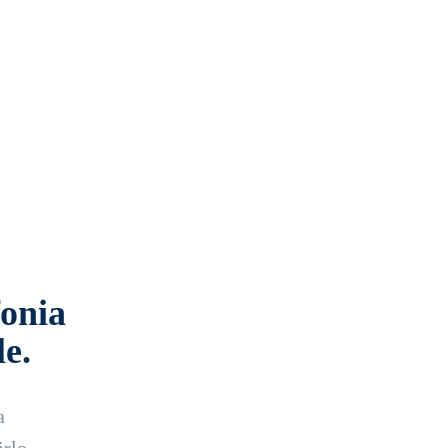
fonia
le.
a
irlo