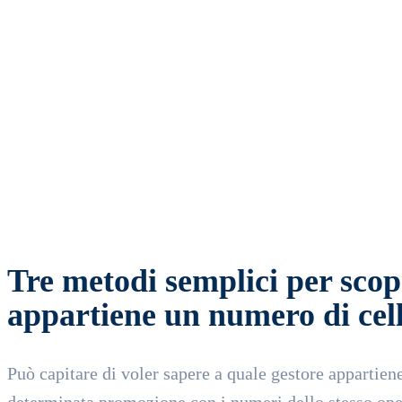
SHARE
Facebook
Twitter
Wha
Tre metodi semplici per scopr
appartiene un numero di cellu
Può capitare di voler sapere a quale gestore appartie
determinata promozione con i numeri dello stesso oper