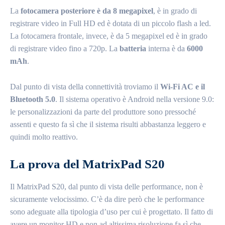
La
fotocamera posteriore è da 8 megapixel
, è in grado di
registrare video in Full HD ed è dotata di un piccolo flash a led.
La fotocamera frontale, invece, è da 5 megapixel ed è in grado
di registrare video fino a 720p. La
batteria
interna è da
6000
mAh
.
Dal punto di vista della connettività troviamo il
Wi-Fi AC e il
Bluetooth 5.0
. Il sistema operativo è Android nella versione 9.0:
le personalizzazioni da parte del produttore sono pressoché
assenti e questo fa sì che il sistema risulti abbastanza leggero e
quindi molto reattivo.
La prova del MatrixPad S20
Il MatrixPad S20, dal punto di vista delle performance, non è
sicuramente velocissimo. C’è da dire però che le performance
sono adeguate alla tipologia d’uso per cui è progettato. Il fatto di
avere un monitor HD e non ad altissima risoluzione fa sì che