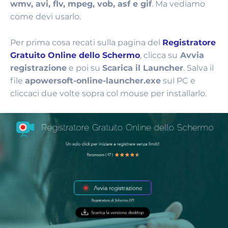
wmv, avi, flv, mpeg, vob, asf e gif
. Ma vediamo
come devi usarlo.
Per prima cosa recati sulla pagina del
Registratore
Gratuito Online dello Schermo
, clicca su
Avvia
registrazione
e poi su
Scarica il Launcher
. Salva il
file
apowersoft-online-launcher.exe
sul PC e
cliccaci due volte sopra col mouse per installarlo.