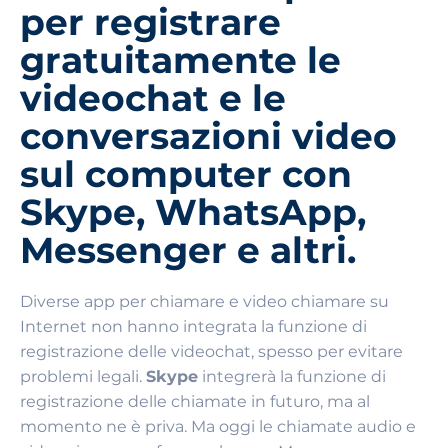
per registrare
gratuitamente le
videochat e le
conversazioni video
sul computer con
Skype, WhatsApp,
Messenger e altri.
Diverse app per chiamare e video chiamare su
Internet non hanno integrata la funzione di
registrazione delle videochat, spesso per evitare
problemi legali.
Skype
integrerà la funzione di
registrazione delle chiamate in futuro, ma al
momento ne è priva. Ma oggi le chiamate audio e