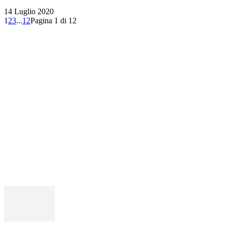
14 Luglio 2020
1
2
3
...
12
Pagina 1 di 12
PROVATI PER VOI