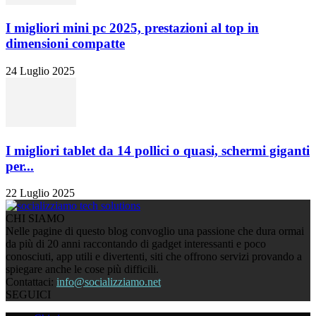
I migliori mini pc 2025, prestazioni al top in
dimensioni compatte
24 Luglio 2025
I migliori tablet da 14 pollici o quasi, schermi giganti
per...
22 Luglio 2025
CHI SIAMO
Nelle pagine di questo blog convoglio una passione che dura ormai
da più di 20 anni raccontando di gadget interessanti e poco
conosciuti, app utili e divertenti, siti che offrono servizi provando a
spiegare anche le cose più difficili.
Contattaci:
info@socializziamo.net
SEGUICI