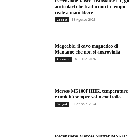
Recensione Vasco Translator E1, gli
auricolari che traducono in tempo
reale a mani libere
18 Agosto 2025
Gadget
Magcable, il cavo magnetico di
Magtame che non si aggroviglia
8 Luglio 2024
Accessori
Meross MS100FHHK, temperature
e umidità sempre sotto controllo
5 Gennaio 2024
Gadget
Recensione Meross Matter MSS315