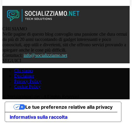
CHI SIAMO
Nelle pagine di questo blog convoglio una passione che dura ormai
da più di 20 anni raccontando di gadget interessanti e poco
conosciuti, app utili e divertenti, siti che offrono servizi provando a
spiegare anche le cose più difficili.
Contattaci:
info@socializziamo.net
SEGUICI
Chi siamo
Disclaimer
Privacy Policy
Cookie Policy
© Socializziamo.net - All rights Reserved
Le tue preferenze relative alla privacy
Informativa sulla raccolta