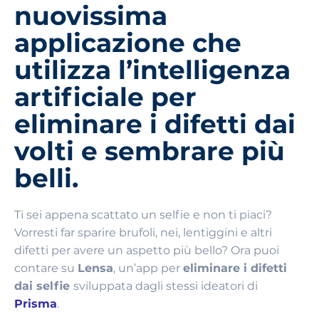
nuovissima
applicazione che
utilizza l’intelligenza
artificiale per
eliminare i difetti dai
volti e sembrare più
belli.
Ti sei appena scattato un selfie e non ti piaci?
Vorresti far sparire brufoli, nei, lentiggini e altri
difetti per avere un aspetto più bello? Ora puoi
contare su
Lensa
, un’app per
eliminare i difetti
dai selfie
sviluppata dagli stessi ideatori di
Prisma
.