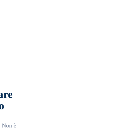
are
o
. Non è
.