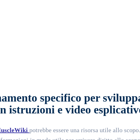
tsApp
Email
Telegram
namento specifico per svilupp
n istruzioni e video esplicativ
uscleWiki
potrebbe essere una risorsa utile allo scopo
formazioni in modo utile per arrivare diritto allo scopo