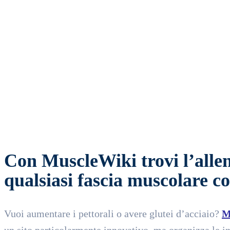
SHARE
Facebook
Twitter
Wha
Con MuscleWiki trovi l’alle
qualsiasi fascia muscolare co
Vuoi aumentare i pettorali o avere glutei d’acciaio?
M
un sito particolarmente innovativo, ma organizza le in