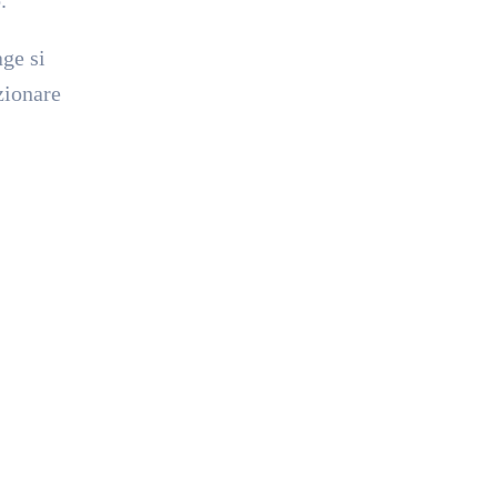
age si
zionare