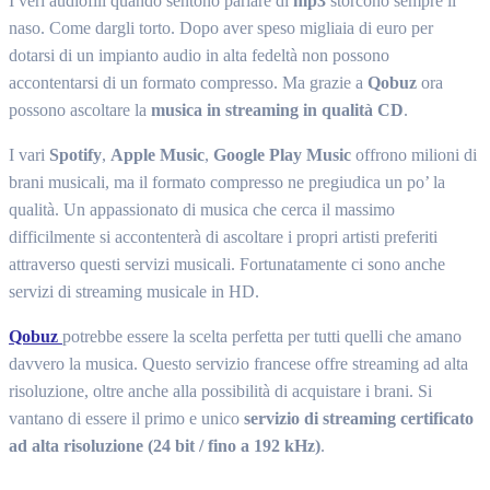
I veri audiofili quando sentono parlare di
mp3
storcono sempre il
naso. Come dargli torto. Dopo aver speso migliaia di euro per
dotarsi di un impianto audio in alta fedeltà non possono
accontentarsi di un formato compresso. Ma grazie a
Qobuz
ora
possono ascoltare la
musica in streaming in qualità CD
.
I vari
Spotify
,
Apple Music
,
Google Play Music
offrono milioni di
brani musicali, ma il formato compresso ne pregiudica un po’ la
qualità. Un appassionato di musica che cerca il massimo
difficilmente si accontenterà di ascoltare i propri artisti preferiti
attraverso questi servizi musicali. Fortunatamente ci sono anche
servizi di streaming musicale in HD.
Qobuz
potrebbe essere la scelta perfetta per tutti quelli che amano
davvero la musica. Questo servizio francese offre streaming ad alta
risoluzione, oltre anche alla possibilità di acquistare i brani. Si
vantano di essere il primo e unico
servizio di streaming certificato
ad alta risoluzione (24 bit / fino a 192 kHz)
.