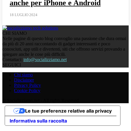
anche per iPhone e Android
18 LUGLIO 2024
CHI SIAMO
Nelle pagine di questo blog convoglio una passione che dura ormai
da più di 20 anni raccontando di gadget interessanti e poco
conosciuti, app utili e divertenti, siti che offrono servizi provando a
spiegare anche le cose più difficili.
Contattaci:
info@socializziamo.net
SEGUICI
Chi siamo
Disclaimer
Privacy Policy
Cookie Policy
© Socializziamo.net - All rights Reserved
Le tue preferenze relative alla privacy
Informativa sulla raccolta