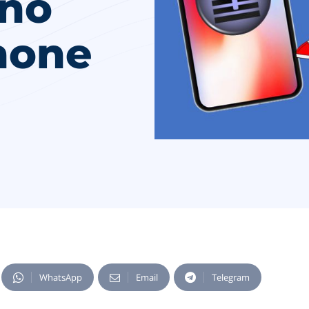
ono
hone
WhatsApp
Email
Telegram