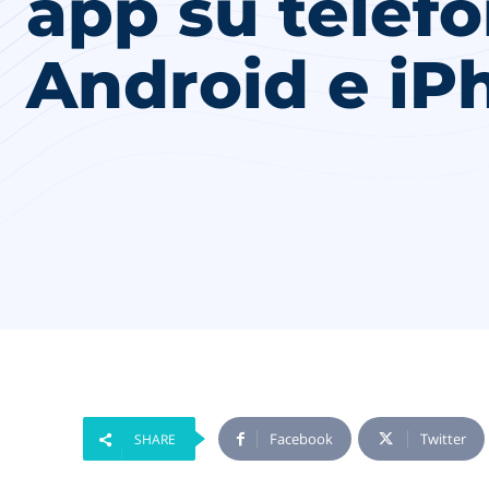
app su telef
Android e iP
Facebook
Twitter
SHARE