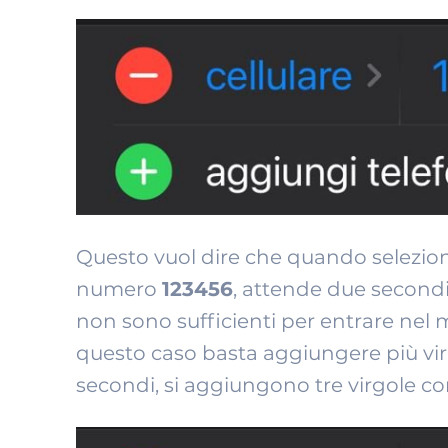
Questo vuol dire che quando selezioni
numero
123456
, attende due secondi 
non sono sufficienti per entrare nel 
questo caso basta aggiungere più virg
secondi, si aggiungono tre virgole c