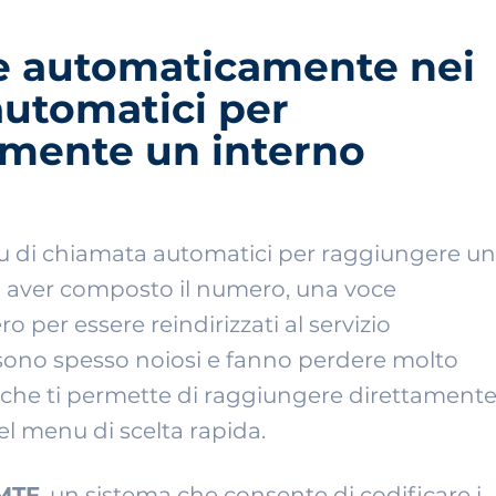
e automaticamente nei
utomatici per
mente un interno
enu di chiamata automatici per raggiungere un
o aver composto il numero, una voce
o per essere reindirizzati al servizio
sono spesso noiosi e fanno perdere molto
 che ti permette di raggiungere direttament
del menu di scelta rapida.
MTF
, un sistema che consente di codificare i