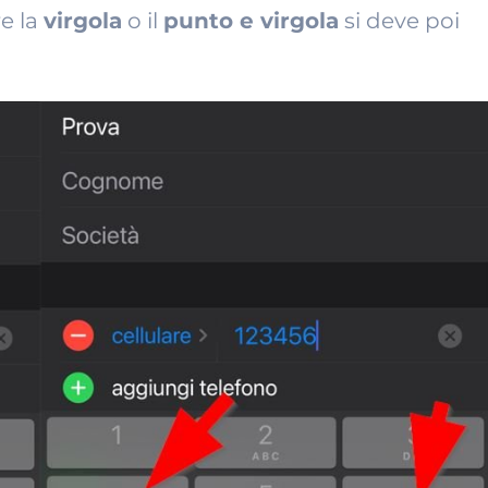
re la
virgola
o il
punto e virgola
si deve poi