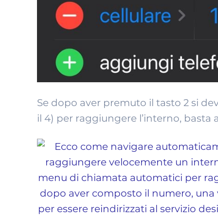
Se dopo aver premuto il tasto 2 si d
il 4) per raggiungere l’interno, bas