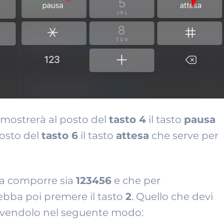
e mostrerà al posto del
tasto 4
il tasto
pausa
posto del
tasto 6
il tasto
attesa
che serve per
da comporre sia
123456
e che per
ebba poi premere il tasto
2
. Quello che devi
crivendolo nel seguente modo: