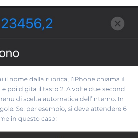
 il nome dalla rubrica, l’iPhone chiama il
e poi digita il tasto 2. A volte due secondi
menu di scelta automatica dell’interno. In
ole. Se, per esempio, si deve attendere 6
ome in questo caso: