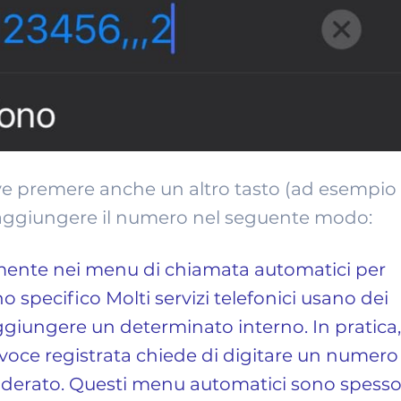
eve premere anche un altro tasto (ad esempio
ta aggiungere il numero nel seguente modo: