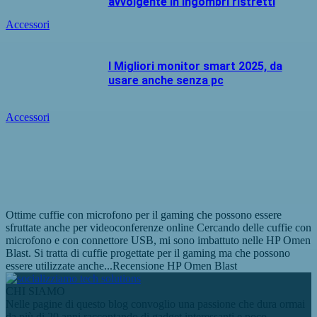
avvolgente in ingombri ristretti
Accessori
I Migliori monitor smart 2025, da
usare anche senza pc
Accessori
Ottime cuffie con microfono per il gaming che possono essere
sfruttate anche per videoconferenze online Cercando delle cuffie con
microfono e con connettore USB, mi sono imbattuto nelle HP Omen
Blast. Si tratta di cuffie progettate per il gaming ma che possono
essere utilizzate anche...
Recensione HP Omen Blast
CHI SIAMO
Nelle pagine di questo blog convoglio una passione che dura ormai
da più di 20 anni raccontando di gadget interessanti e poco