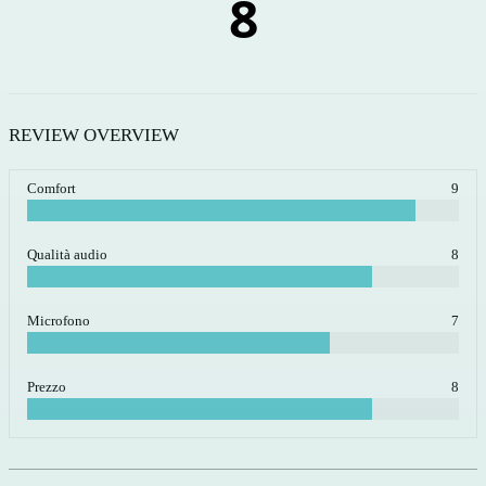
8
REVIEW OVERVIEW
Comfort
9
Qualità audio
8
Microfono
7
Prezzo
8