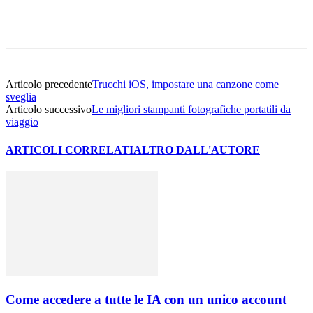
Facebook
Twitter
WhatsApp
Email
Articolo precedente
Trucchi iOS, impostare una canzone come
sveglia
Articolo successivo
Le migliori stampanti fotografiche portatili da
viaggio
ARTICOLI CORRELATI
ALTRO DALL'AUTORE
Come accedere a tutte le IA con un unico account