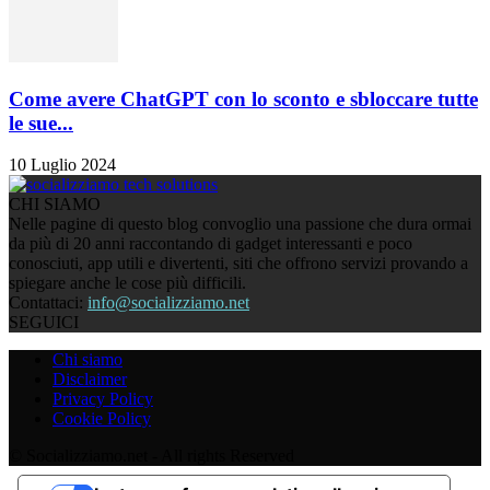
Come avere ChatGPT con lo sconto e sbloccare tutte
le sue...
10 Luglio 2024
CHI SIAMO
Nelle pagine di questo blog convoglio una passione che dura ormai
da più di 20 anni raccontando di gadget interessanti e poco
conosciuti, app utili e divertenti, siti che offrono servizi provando a
spiegare anche le cose più difficili.
Contattaci:
info@socializziamo.net
SEGUICI
Chi siamo
Disclaimer
Privacy Policy
Cookie Policy
© Socializziamo.net - All rights Reserved