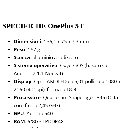
SPECIFICHE OnePlus 5T
Dimensioni
: 156,1 x 75 x 7,3 mm
Peso
: 162 g
Scocca
: alluminio anodizzato
Sistema operativo
: OxygenOS (basato su
Android 7.1.1 Nougat)
Display
: Optic AMOLED da 6,01 pollici da 1080 x
2160 (401ppi), formato 18:9
Processore
: Qualcomm Snapdragon 835 (Octa-
core fino a 2,45 GHz)
GPU
: Adreno 540
RAM
: 6/8GB LPDDR4X