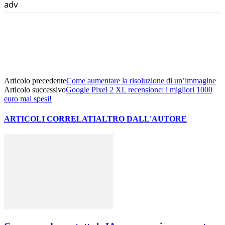
adv
Facebook
Twitter
WhatsApp
Email
Articolo precedente
Come aumentare la risoluzione di un’immagine
Articolo successivo
Google Pixel 2 XL recensione: i migliori 1000
euro mai spesi!
ARTICOLI CORRELATI
ALTRO DALL'AUTORE