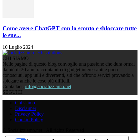
Come avere ChatGPT con lo sconto e sbloccare tutte
le sue...
10 Luglio 2024
CHI SIAMO
Nelle pagine di questo blog convoglio una passione che dura ormai
da più di 20 anni raccontando di gadget interessanti e poco
conosciuti, app utili e divertenti, siti che offrono servizi provando a
spiegare anche le cose più difficili.
Contattaci:
info@socializziamo.net
SEGUICI
Chi siamo
Disclaimer
Privacy Policy
Cookie Policy
© Socializziamo.net - All rights Reserved