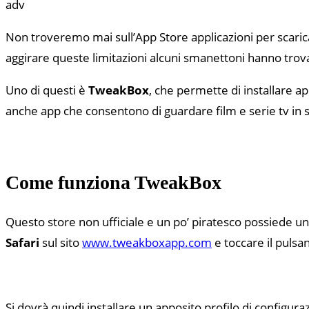
adv
Non troveremo mai sull’App Store applicazioni per scarica
aggirare queste limitazioni alcuni smanettoni hanno tro
Uno di questi è
TweakBox
, che permette di installare a
anche app che consentono di guardare film e serie tv in 
Come funziona TweakBox
Questo store non ufficiale e un po’ piratesco possiede un
Safari
sul sito
www.tweakboxapp.com
e toccare il pulsa
Si dovrà quindi installare un apposito profilo di configura