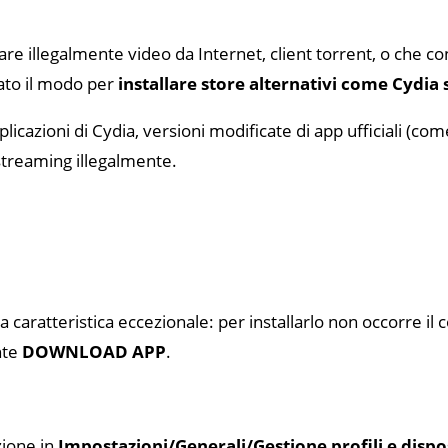
re illegalmente video da Internet, client torrent, o che co
vato il modo per
installare store alternativi come Cydia 
pplicazioni di Cydia, versioni modificate di app ufficiali (
streaming illegalmente.
a caratteristica eccezionale: per installarlo non occorre 
nte
DOWNLOAD APP
.
zione in
Impostazioni/Generali/Gestione profili e dispo