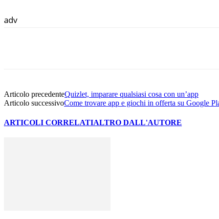
adv
Facebook
Twitter
WhatsApp
Email
Articolo precedente
Quizlet, imparare qualsiasi cosa con un’app
Articolo successivo
Come trovare app e giochi in offerta su Google Pl
ARTICOLI CORRELATI
ALTRO DALL'AUTORE