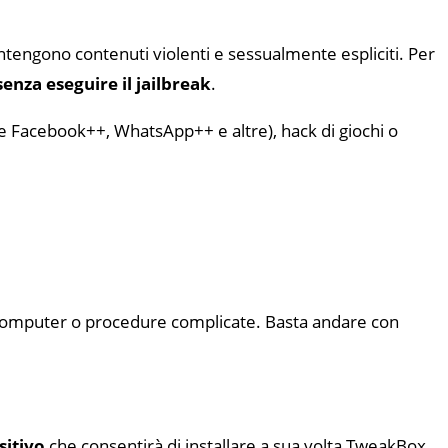
ntengono contenuti violenti e sessualmente espliciti. Per
senza eseguire il jailbreak
.
come Facebook++, WhatsApp++ e altre), hack di giochi o
il computer o procedure complicate. Basta andare con
sitivo
che consentirà di installare a sua volta TweakBox.