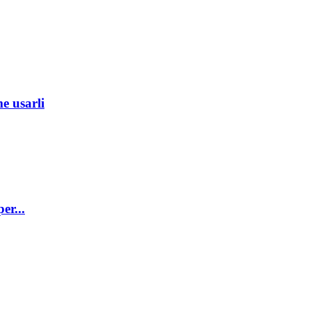
me usarli
er...