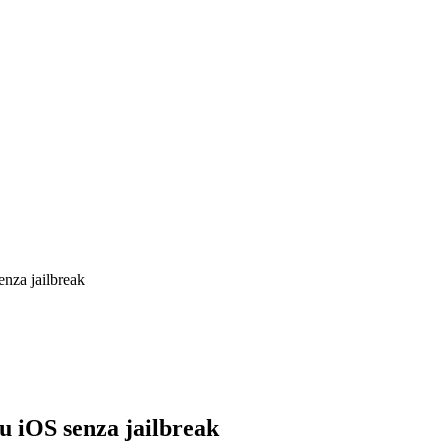
Tech
Tutorial
Recensioni
Guide all’acquisto
enza jailbreak
su iOS senza jailbreak