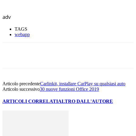
adv
TAGS
webapp
Facebook
Twitter
WhatsApp
Email
Articolo precedente
Carlinkit, installare CarPlay su qualsiasi auto
Articolo successivo
30 nuove funzioni Office 2019
ARTICOLI CORRELATI
ALTRO DALL'AUTORE