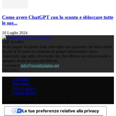
Come avere ChatGPT con lo sconto e sbloccare tutte
le sue...
10 Luglio 2024
CHI SIAMO
Nelle pagine di questo blog convoglio una passione che dura ormai
da più di 20 anni raccontando di gadget interessanti e poco
conosciuti, app utili e divertenti, siti che offrono servizi provando a
spiegare anche le cose più difficili.
Contattaci:
info@socializziamo.net
SEGUICI
Chi siamo
Disclaimer
Privacy Policy
Cookie Policy
© Socializziamo.net - All rights Reserved
Le tue preferenze relative alla privacy