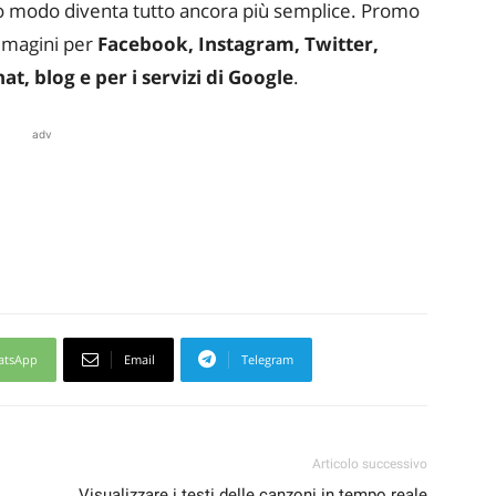
sto modo diventa tutto ancora più semplice. Promo
immagini per
Facebook, Instagram, Twitter,
t, blog e per i servizi di Google
.
adv
atsApp
Email
Telegram
Articolo successivo
Visualizzare i testi delle canzoni in tempo reale