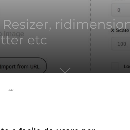
esizer, ridimension
tter etc
adv