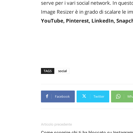
serve per i vari social network. In que
Image Resizer è in grado di scalare le 
YouTube, Pinterest, LinkedIn, Snapcha
TAGS
social
Facebook
Twitter
Wh
Articolo precedente
Come scoprire chi ti ha bloccato su Instagram