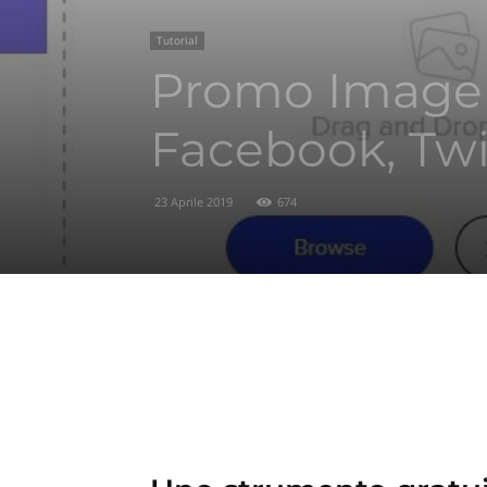
Tutorial
Promo Image R
Facebook, Twi
23 Aprile 2019
674