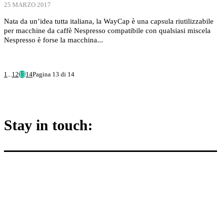
25 MARZO 2017
Nata da un’idea tutta italiana, la WayCap è una capsula riutilizzabile
per macchine da caffè Nespresso compatibile con qualsiasi miscela
Nespresso è forse la macchina...
1
...
12
13
14
Pagina 13 di 14
Stay in touch: