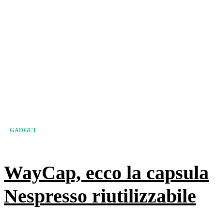
GADGET
WayCap, ecco la capsula
Nespresso riutilizzabile