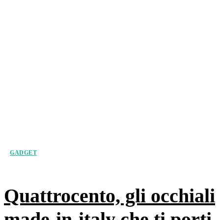
GADGET
Quattrocento, gli occhiali
made-in-italy che ti porti