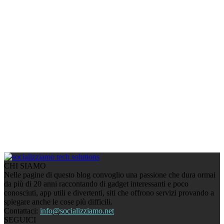
CHI SIAMO
Nelle pagine di questo blog convoglio una passione che dura ormai
da più di 20 anni raccontando di gadget interessanti e poco
conosciuti, app utili e divertenti, siti che offrono servizi provando a
spiegare anche le cose più difficili.
Contattaci:
info@socializziamo.net
SEGUICI