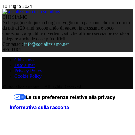
10 Luglio 2024
CHI SIAMO
Nelle pagine di questo blog convoglio una passione che dura ormai
da più di 20 anni raccontando di gadget interessanti e poco
conosciuti, app utili e divertenti, siti che offrono servizi provando a
spiegare anche le cose più difficili.
Contattaci:
info@socializziamo.net
SEGUICI
Chi siamo
Disclaimer
Privacy Policy
Cookie Policy
© Socializziamo.net - All rights Reserved
Le tue preferenze relative alla privacy
Informativa sulla raccolta