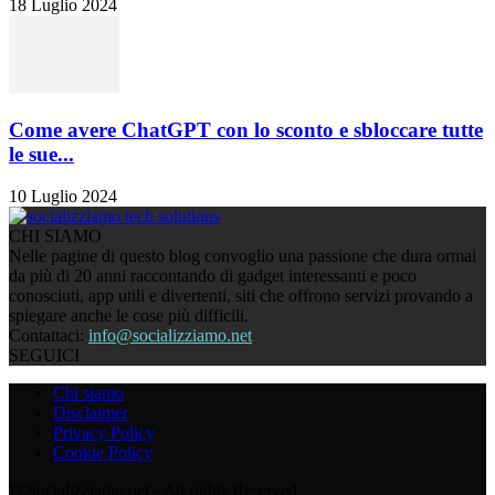
18 Luglio 2024
Come avere ChatGPT con lo sconto e sbloccare tutte
le sue...
10 Luglio 2024
CHI SIAMO
Nelle pagine di questo blog convoglio una passione che dura ormai
da più di 20 anni raccontando di gadget interessanti e poco
conosciuti, app utili e divertenti, siti che offrono servizi provando a
spiegare anche le cose più difficili.
Contattaci:
info@socializziamo.net
SEGUICI
Chi siamo
Disclaimer
Privacy Policy
Cookie Policy
© Socializziamo.net - All rights Reserved