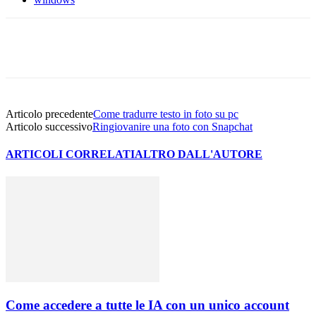
Facebook
Twitter
WhatsApp
Email
Articolo precedente
Come tradurre testo in foto su pc
Articolo successivo
Ringiovanire una foto con Snapchat
ARTICOLI CORRELATI
ALTRO DALL'AUTORE
Come accedere a tutte le IA con un unico account