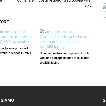
 e
Come fare il root di Android 10 su Google Pixel
3 XL
TORE
smartphone provoca il
rvello, secondo l’OMS è
Come acquistare in Giappone dai siti
web che non spediscono in Italia con
WorldShipping
 SIAMO
S