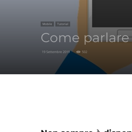
Mobile
Tutorial
Come parlare 
19 Settembre 2019
502