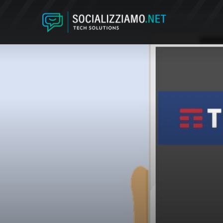
Home
Mobile
Come parlare con operatore TIM al