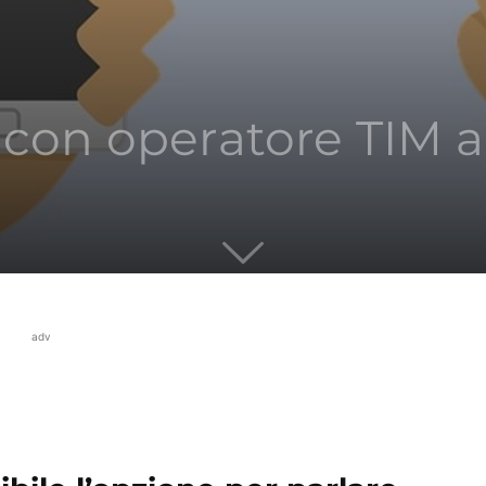
con operatore TIM al
adv