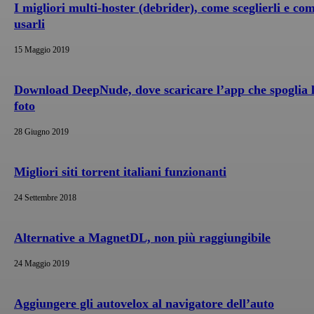
I migliori multi-hoster (debrider), come sceglierli e co
usarli
15 Maggio 2019
Download DeepNude, dove scaricare l’app che spoglia 
foto
28 Giugno 2019
Migliori siti torrent italiani funzionanti
24 Settembre 2018
Alternative a MagnetDL, non più raggiungibile
24 Maggio 2019
Aggiungere gli autovelox al navigatore dell’auto