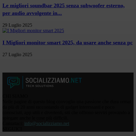
Le migliori soundbar 2025 senza subwoofer esterno,
per audio avvolgente in...
29 Luglio 2025
I Migliori monitor smart 2025, da usare anche senza pc
27 Luglio 2025
CHI SIAMO
Nelle pagine di questo blog convoglio una passione che dura ormai
da più di 20 anni raccontando di gadget interessanti e poco
conosciuti, app utili e divertenti, siti che offrono servizi provando a
spiegare anche le cose più difficili.
Contattaci:
info@socializziamo.net
SEGUICI