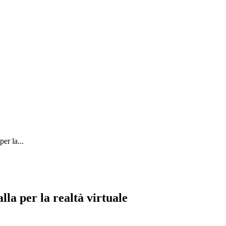
Tech
Tutorial
Recensioni
Guide all’acquisto
er la...
la per la realtà virtuale