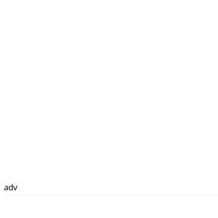
adv
Facebook
Twitter
WhatsApp
Email