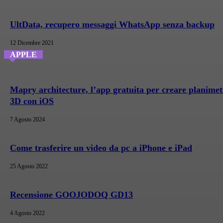
UltData, recupero messaggi WhatsApp senza backup
12 Dicembre 2021
APPLE
Mapry architecture, l’app gratuita per creare planimet
3D con iOS
7 Agosto 2024
Come trasferire un video da pc a iPhone e iPad
25 Agosto 2022
Recensione GOOJODOQ GD13
4 Agosto 2022