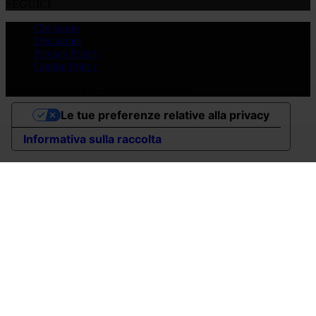
SEGUICI
Chi siamo
Disclaimer
Privacy Policy
Cookie Policy
© Socializziamo.net - All rights Reserved
Le tue preferenze relative alla privacy
Informativa sulla raccolta