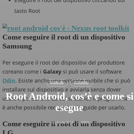
Eseguire il root del dispositivo cliccando sul
tasto Root
Come eseguire il root di un dispositivo
Samsung
Per eseguire il root dei dispositivi del produttore
coreano come i
Galaxy
si può usare il software
Odin
. Esiste anche una versione mobile che si può
ANDROID
TUTORIAL
installare sul dispositivo e avviarla senza dover
Root Android, cos’è e come si
usare il pc. Sul sito da cui si scarica il programma
esegue
è anche possibile recuperare le guide per usarlo.
Come eseguire il root di un dispositivo
10 Aprile 2017
10801
LG