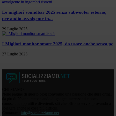
Le migliori soundbar 2025 senza subwoofer esterno,
per audio avvolgente in...
29 Luglio 2025
I Migliori monitor smart 2025, da usare anche senza pc
27 Luglio 2025
CHI SIAMO
Nelle pagine di questo blog convoglio una passione che dura ormai
da più di 20 anni raccontando di gadget interessanti e poco
conosciuti, app utili e divertenti, siti che offrono servizi provando a
spiegare anche le cose più difficili.
Contattaci:
info@socializziamo.net