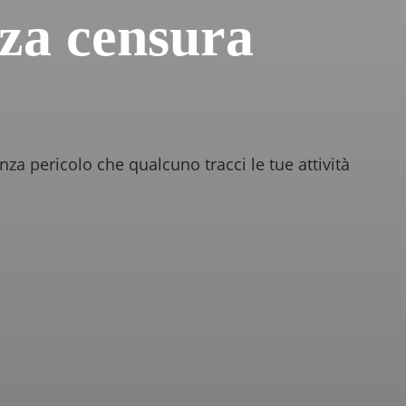
nza censura
a pericolo che qualcuno tracci le tue attività