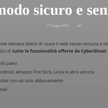
modo sicuro e se
17 Giugno 2019
427
e davvero libero di usare il web senza censura e senz
glio di
tutte le funzionalità offerte da CyberGhost
:
 60 paesi
droid, Amazon Fire Stick, Linux e altro ancora
ositivi con un solo abbonamento
mail