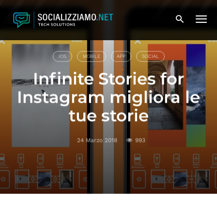
Mobile
App
IOS
MOBILE
APP
SOCIAL
Infinite Stories for
Instagram migliora le
tue storie
24 Marzo 2018
993